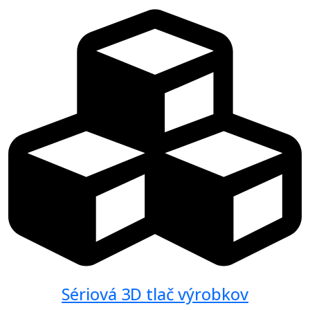
Sériová 3D tlač výrobkov