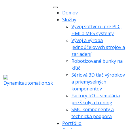
Domov
Služby
Vývoj softvéru pre PLC,
HMI a MES systémy
Vývoj a výroba
jednoúčelových strojov a
zariadení
Robotizované bunky na
kľúč
Sériová 3D tlač výrobkov
a priemyselných
komponentov
Factory I/O – simulácia
pre školy a tréning
SMC komponenty a
technická podpora
Portfólio