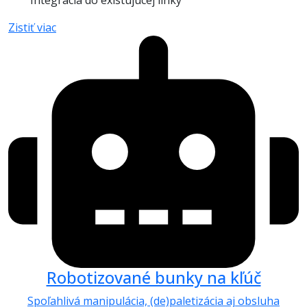
Integrácia do existujúcej linky
Zistiť viac
Robotizované bunky na kľúč
Spoľahlivá manipulácia, (de)paletizácia aj obsluha