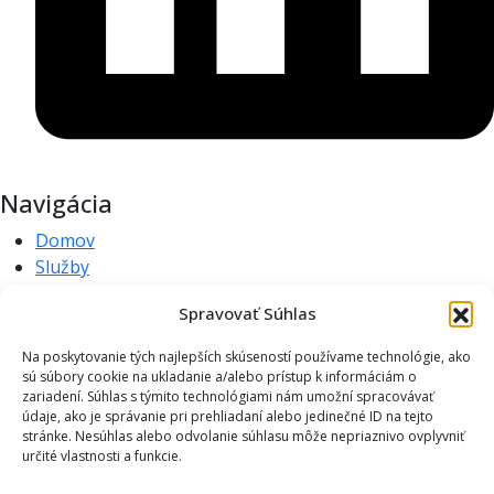
Navigácia
Domov
Služby
Portfólio
Spravovať Súhlas
O nás
Kontakt
Na poskytovanie tých najlepších skúseností používame technológie, ako
Ochrana osobných údajov
sú súbory cookie na ukladanie a/alebo prístup k informáciám o
zariadení. Súhlas s týmito technológiami nám umožní spracovávať
Zásady používania súborov cookie
údaje, ako je správanie pri prehliadaní alebo jedinečné ID na tejto
stránke. Nesúhlas alebo odvolanie súhlasu môže nepriaznivo ovplyvniť
Naše služby
určité vlastnosti a funkcie.
Vývoj softvéru pre PLC, HMI a MES systémy